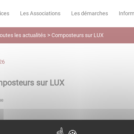
ices
Les Associations
Les démarches
Inform
outes les actualités
Composteurs sur LUX
26
posteurs sur LUX
ue
teurs sont disponibles sur LUX.