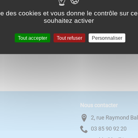
 le code du cadenas en mairie.
ise des cookies et vous donne le contrôle sur 
souhaitez activer
Tout accepter
Tout refuser
Personnaliser
Nous contacter
2, rue Raymond Ba
02 29 09 58 30