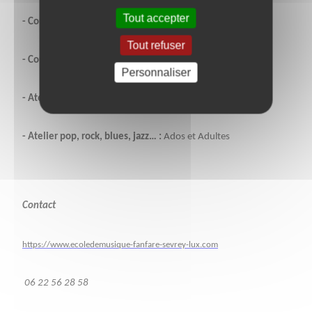
Tout accepter
- Cours d’instruments individuels
Tout refuser
- Cours de chant collectif
pour les 9 / 17 ans
Personnaliser
- Atelier Chant musiques actuelles :
Ados et Adultes
- Atelier pop, rock, blues, jazz… :
Ados et Adultes
Contact
https://www.ecoledemusique-fanfare-sevrey-lux.com
06 22 56 28 58