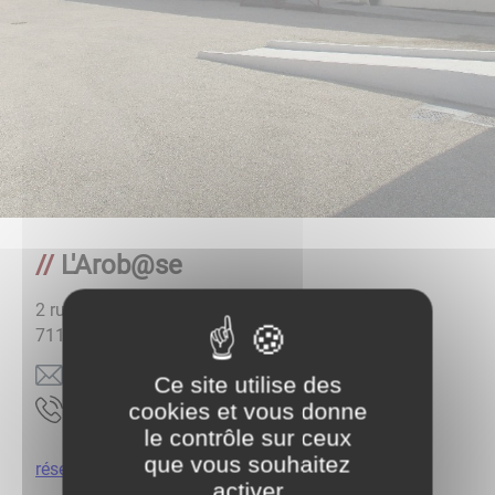
L'Arob@se
2 rue Raymond Balaÿ
71100
LUX
moc.17xul@euqehtaidemesaboral
Ce site utilise des
cookies et vous donne
33.82.84.58.30
le contrôle sur ceux
que vous souhaitez
réservez
activer